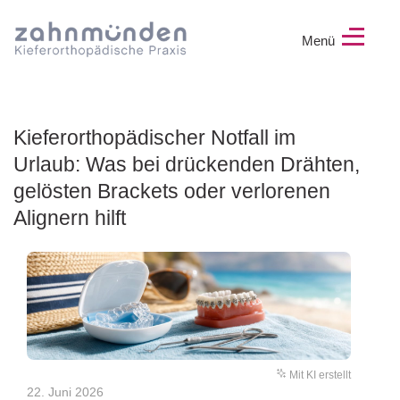
Menü
ZAHNMÜNDEN
–
Dr.
Julia
Kieferorthopädischer Notfall im
Saptschak,
Urlaub: Was bei drückenden Drähten,
Fachzahnärztin
gelösten Brackets oder verlorenen
für
Kieferorthopädie
Alignern hilft
Mit KI erstellt
22. Juni 2026